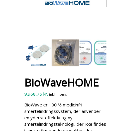
t
o
r
e
r
i
n
g
o
g
-
d
a
t
a
BioWaveHOME
b
a
s
9.968,75
kr.
inkl. moms
e
BioWave er 100 % medicinfri
smertelindringssystem, der anvender
en yderst effektiv og ny
smertelindringsteknologi, der ikke findes
i andre tilsvarende produkter, der