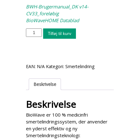
BWH-Brugermanual_DK v14-
CV33_foreløbig
BioWaveHOME Datablad
B
Tilføj til kurv
i
o
W
a
v
EAN:
N/A
Kategori:
Smertelindring
e
H
O
Beskrivelse
M
E
Beskrivelse
a
n
BioWave er 100 % medicinfri
t
smertelindringssystem, der anvender
a
en yderst effektiv og ny
l
Smertelindringsteknologi: