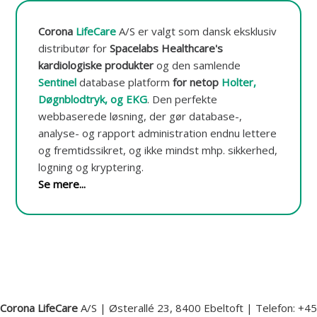
t
o
Corona
LifeCare
A/S er valgt som dansk eksklusiv
r
e
distributør for
Spacelabs Healthcare's
r
kardiologiske produkter
og den samlende
i
Sentinel
database platform
for netop
Holter,
n
g
Døgnblodtryk, og EKG
.
Den perfekte
o
webbaserede løsning, der gør database-,
g
analyse- og rapport administration endnu lettere
-
d
og fremtidssikret, og ikke mindst mhp. sikkerhed,
a
logning og kryptering.
t
Se mere...
a
b
a
s
e
Corona LifeCare
A/S | Østerallé 23, 8400 Ebeltoft | Telefon: +45