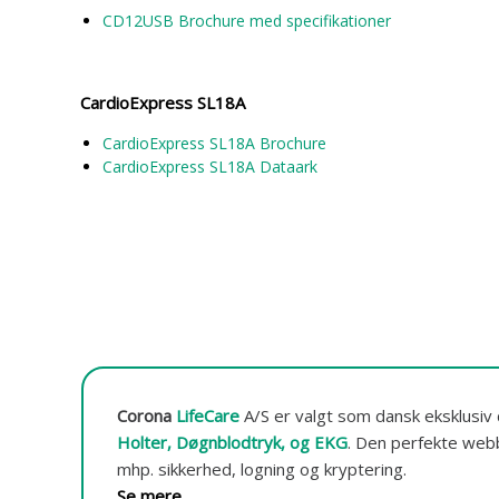
m
CD12USB Brochure med specifikationer
o
n
i
t
CardioExpress SL18A
o
CardioExpress SL18A Brochure
r
CardioExpress SL18A Dataark
e
r
i
n
g
o
g
-
d
a
Corona
LifeCare
A/S er valgt som dansk eksklusiv 
t
Holter, Døgnblodtryk, og EKG
.
Den perfekte webba
a
mhp. sikkerhed, logning og kryptering.
b
a
Se mere...