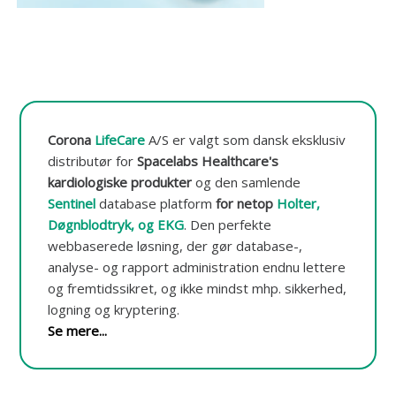
t
o
r
e
r
i
n
g
o
Corona
LifeCare
A/S er valgt som dansk eksklusiv
g
distributør for
Spacelabs Healthcare's
-
kardiologiske produkter
og den samlende
d
a
Sentinel
database platform
for netop
Holter,
t
Døgnblodtryk, og EKG
.
Den perfekte
a
webbaserede løsning, der gør database-,
b
a
analyse- og rapport administration endnu lettere
s
og fremtidssikret, og ikke mindst mhp. sikkerhed,
e
logning og kryptering.
Se mere...