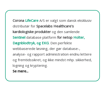
t
o
r
e
r
Corona
LifeCare
A/S er valgt som dansk eksklusiv
i
distributør for
Spacelabs Healthcare's
n
kardiologiske produkter
og den samlende
g
o
Sentinel
database platform
for netop
Holter,
g
Døgnblodtryk, og EKG
.
Den perfekte
-
webbaserede løsning, der gør database-,
d
a
analyse- og rapport administration endnu lettere
t
og fremtidssikret, og ikke mindst mhp. sikkerhed,
a
logning og kryptering.
b
a
Se mere...
s
e