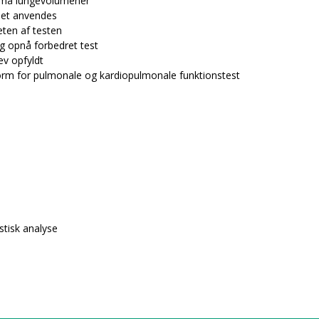
 små lungevolumener
 let anvendes
eten af testen
g opnå forbedret test
lev opfyldt
form for pulmonale og kardiopulmonale funktionstest
stisk analyse