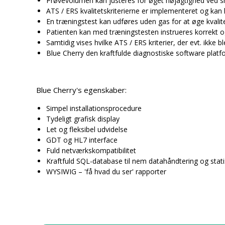
Prøvevolumen kan justeres for øget nøjagtighed ved
m
ATS / ERS kvalitetskriterierne er implementeret og kan
o
En træningstest kan udføres uden gas for at øge kvalit
n
Patienten kan med træningstesten instrueres korrekt o
i
Samtidig vises hvilke ATS / ERS kriterier, der evt. ikke b
t
Blue Cherry den kraftfulde diagnostiske software plat
o
r
e
Blue Cherry's egenskaber:
r
i
Simpel installationsprocedure
n
Tydeligt grafisk display
g
Let og fleksibel udvidelse
o
GDT og HL7 interface
g
Fuld netværkskompatibilitet
-
Kraftfuld SQL-database til nem datahåndtering og stati
d
WYSIWIG – 'få hvad du ser' rapporter
a
t
a
b
a