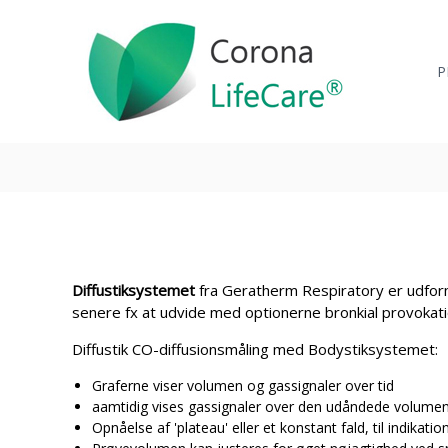
C
V
S
i
o
p
d
r
e
P
e
c
o
r
i
n
e
a
a
t
l
L
i
i
i
l
s
i
f
t
n
e
e
d
C
r
h
a
i
o
Diffustiksystemet
fra Geratherm Respiratory er udfor
r
p
l
senere fx at udvide med optionerne bronkial provokat
e
a
d
t
A
Diffustik CO-diffusionsmåling med Bodystiksystemet:
i
/
e
Graferne viser volumen og gassignaler over tid
S
aamtidig vises gassignaler over den udåndede volume
n
Opnåelse af 'plateau' eller et konstant fald, til indikat
t