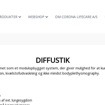
RODUKTER
WEBSHOP
OM CORONA LIFECARE A/S
DIFFUSTIK
met som et modulopbygget system, der giver mulighed for at ku
ion, kvælstofudvaskning og ikke mindst bodyplethysmography.
n
ion af evt. lungesygdom