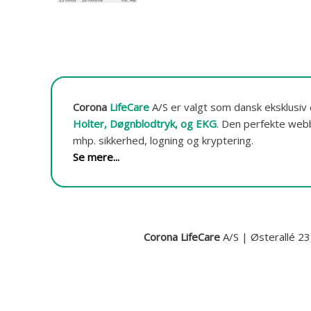
m
o
n
i
t
o
r
Corona
LifeCare
A/S er valgt som dansk eksklusiv 
e
Holter, Døgnblodtryk, og EKG
.
Den perfekte webba
r
i
mhp. sikkerhed, logning og kryptering.
n
Se mere...
g
o
g
-
d
Corona LifeCare
A/S | Østerallé 2
a
t
a
b
a