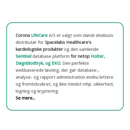
t
o
r
e
r
i
Corona
LifeCare
A/S er valgt som dansk eksklusiv
n
g
distributør for
Spacelabs Healthcare's
o
kardiologiske produkter
og den samlende
g
Sentinel
database platform
for netop
Holter,
-
d
Døgnblodtryk, og EKG
.
Den perfekte
a
webbaserede løsning, der gør database-,
t
analyse- og rapport administration endnu lettere
a
b
og fremtidssikret, og ikke mindst mhp. sikkerhed,
a
logning og kryptering.
s
Se mere...
e