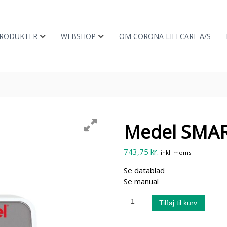
RODUKTER
WEBSHOP
OM CORONA LIFECARE A/S
Medel SMA
743,75
kr.
inkl. moms
Se datablad
Se manual
M
Tilføj til kurv
e
d