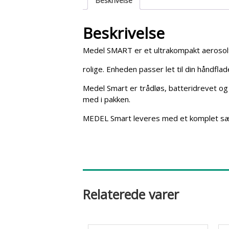
Beskrivelse
s
e
Beskrivelse
Medel SMART er et ultrakompakt aeroso
rolige. Enheden passer let til din håndflad
Medel Smart er trådløs, batteridrevet o
med i pakken.
MEDEL Smart leveres med et komplet sæt t
Relaterede varer