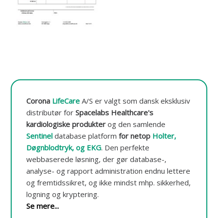
t
o
r
e
r
i
n
g
o
g
-
Corona
LifeCare
A/S er valgt som dansk eksklusiv
d
a
distributør for
Spacelabs Healthcare's
t
kardiologiske produkter
og den samlende
a
Sentinel
database platform
for netop
Holter,
b
a
Døgnblodtryk, og EKG
.
Den perfekte
s
webbaserede løsning, der gør database-,
e
analyse- og rapport administration endnu lettere
og fremtidssikret, og ikke mindst mhp. sikkerhed,
logning og kryptering.
Se mere...