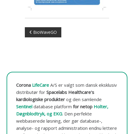
t
o
r
e
r
I
i
BioWaveGO
n
g
n
o
g
d
-
d
a
l
t
a
æ
Corona
LifeCare
A/S er valgt som dansk eksklusiv
b
a
distributør for
Spacelabs Healthcare's
s
g
kardiologiske produkter
og den samlende
e
Sentinel
database platform
for netop
Holter,
s
Døgnblodtryk, og EKG
.
Den perfekte
webbaserede løsning, der gør database-,
n
analyse- og rapport administration endnu lettere