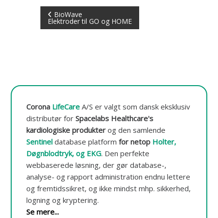
t
I
BioWave
o
Elektroder til GO og HOME
r
e
n
r
i
d
n
g
o
l
g
-
æ
d
Corona
LifeCare
A/S er valgt som dansk eksklusiv
a
distributør for
Spacelabs Healthcare's
t
g
a
kardiologiske produkter
og den samlende
b
Sentinel
database platform
for netop
Holter,
s
a
Døgnblodtryk, og EKG
.
Den perfekte
s
e
webbaserede løsning, der gør database-,
n
analyse- og rapport administration endnu lettere
a
og fremtidssikret, og ikke mindst mhp. sikkerhed,
logning og kryptering.
v
Se mere...